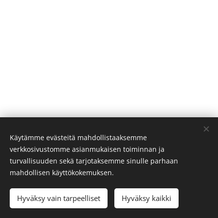
Käytämme evästeitä mahdollistaaksemme
Copyright, Veera Kaamos Pitkänen. Unauthorized use of my images,
verkkosivustomme asianmukaisen toiminnan ja
text or any aspect of my creative work is forbidden. This includes
turvallisuuden sekä tarjotaksemme sinulle parhaan
training or for other uses of AI.
mahdollisen käyttökokemuksen.
Instagram
Hyväksy vain tarpeelliset
Hyväksy kaikki
Luotu
Webnodella
Evästeet